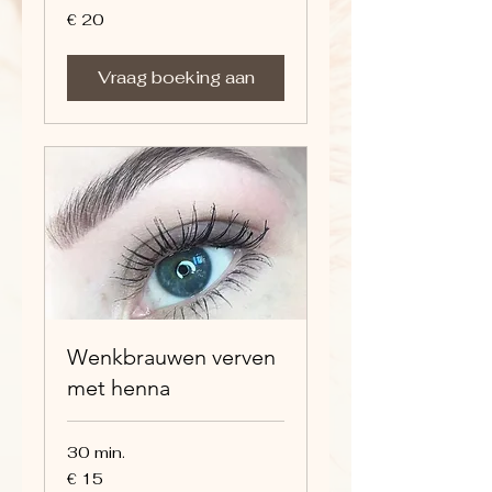
20
€ 20
euro
Vraag boeking aan
Wenkbrauwen verven
met henna
30 min.
15
€ 15
euro