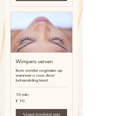
Wimpers verven
Kom zonder oogmake-up
wanneer u voor deze
behandeling kiest.
15 min.
10
€ 10
euro
Vraag boeking aan