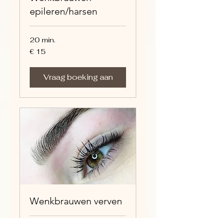
epileren/harsen
20 min.
15
€ 15
euro
Vraag boeking aan
Wenkbrauwen verven