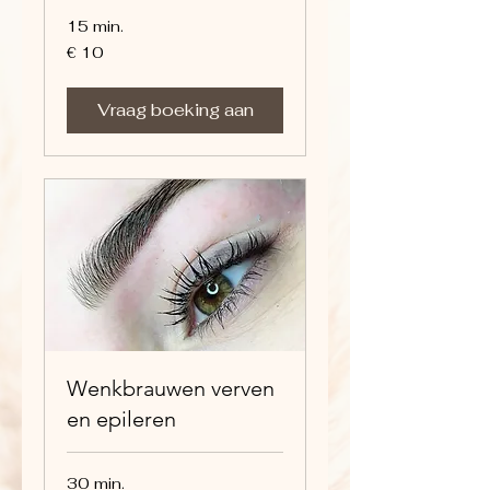
15 min.
10
€ 10
euro
Vraag boeking aan
Wenkbrauwen verven
en epileren
30 min.