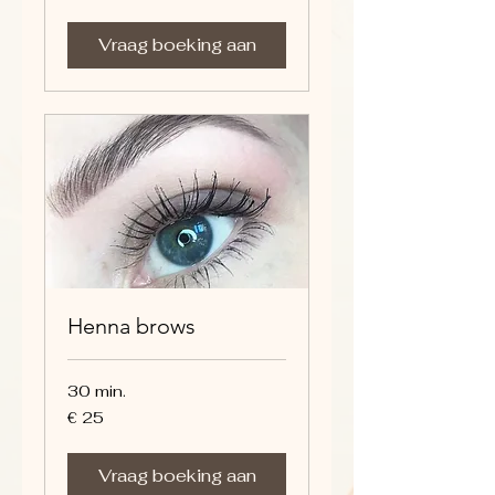
Vraag boeking aan
Henna brows
30 min.
25
€ 25
euro
Vraag boeking aan