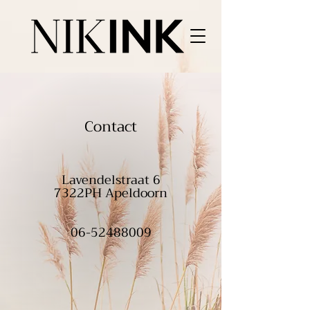
Contact
Lavendelstraat 6
7322PH Apeldoorn
06-52488009