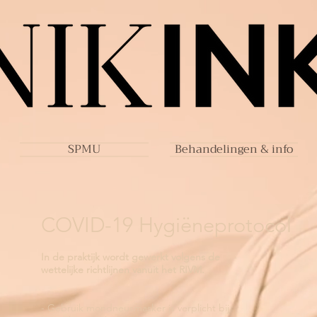
SPMU
Behandelingen & info
COVID-19 Hygiëneprotocol
In de praktijk wordt gewerkt volgens de
wettelijke richtlijnen vanuit het RIVM.
- Gebruik mondneusmasker is verplicht bij