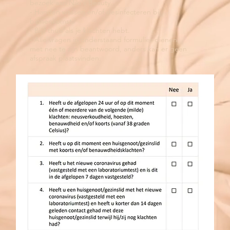
bezoek aan Niki's Beauty.
- Handen wassen en/of desinfecteren bij
binnenkomst.
- Blijf thuis als je klachten hebt.
- Alle vragen in onderstaand formulier dienen
met nee te zijn beantwoord, anders kan er geen
afspraak plaatsvinden.