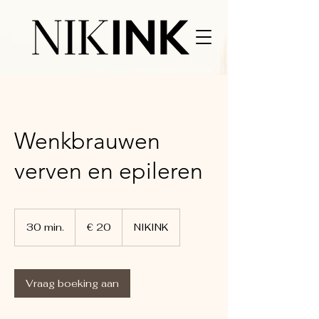
Wenkbrauwen
verven en epileren
20
euro
30 min.
3
€ 20
NIKINK
0
m
i
n
Vraag boeking aan
.